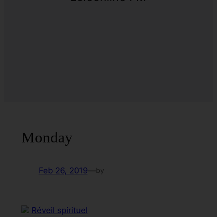
Monday
Feb 26, 2019
—
by
Réveil spirituel